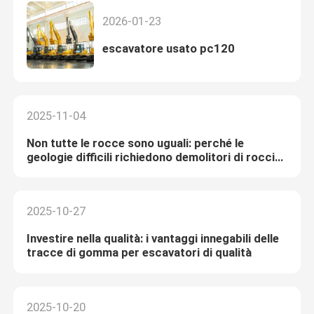
2026-01-23
escavatore usato pc120
2025-11-04
Non tutte le rocce sono uguali: perché le
geologie difficili richiedono demolitori di roccia
robusti
2025-10-27
Investire nella qualità: i vantaggi innegabili delle
tracce di gomma per escavatori di qualità
2025-10-20