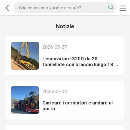
Notizie
2026-05-27
L'escavatore 320D da 20
tonnellate con braccio lungo 18 m
in vendita
2026-02-04
Caricare i caricatori e andare al
porto