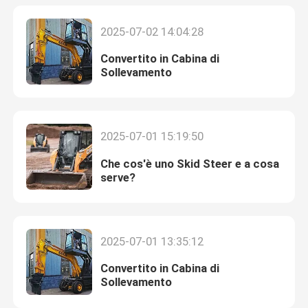
2025-07-02 14:04:28
Convertito in Cabina di
Sollevamento
2025-07-01 15:19:50
Che cos'è uno Skid Steer e a cosa
serve?
2025-07-01 13:35:12
Convertito in Cabina di
Sollevamento