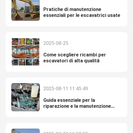
Pratiche di manutenzione
essenziali per le escavatrici usate
2025-08-25
Come scegliere ricambi per
escavatori di alta qualità
2025-08-11 11:45:49
Guida essenziale per la
riparazione e la manutenzione
degli escavatori