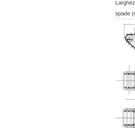
Larghez
spade 