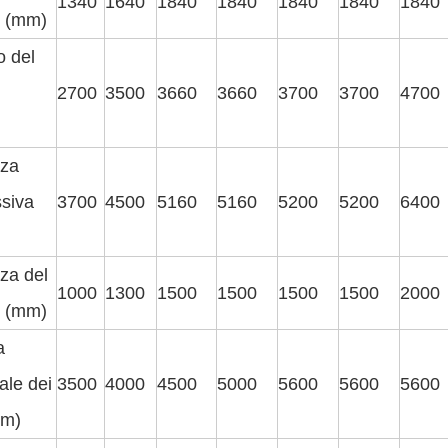
1340
1640
1840
1840
1840
1840
1840
e (mm)
o del
2700
3500
3660
3660
3700
3700
4700
zza
siva
3700
4500
5160
5160
5200
5200
6400
za del
1000
1300
1500
1500
1500
1500
2000
e (mm)
a
ale dei
3500
4000
4500
5000
5600
5600
5600
mm)