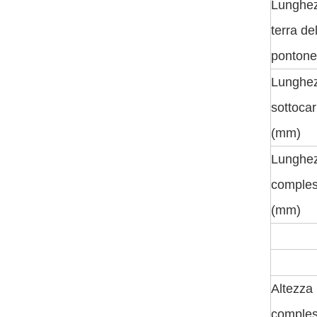
Lunghe
terra de
ponton
Lunghez
sottocar
(mm)
Lunghe
comples
(mm)
Altezza
comples