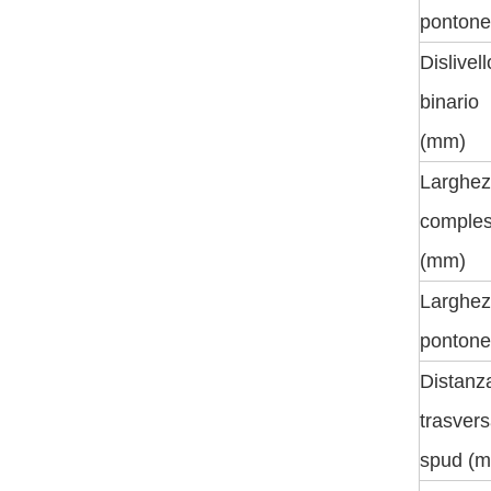
ponton
Dislivell
binario
(mm)
Larghe
comples
(mm)
Larghez
ponton
Distanz
trasvers
spud (