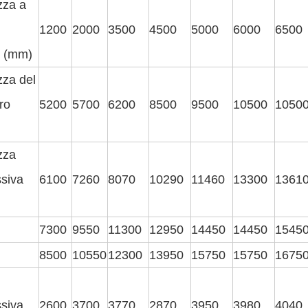
zza a
l
1200
2000
3500
4500
5000
6000
6500
e (mm)
za del
ro
5200
5700
6200
8500
9500
10500
1050
zza
siva
6100
7260
8070
10290
11460
13300
1361
7300
9550
11300
12950
14450
14450
1545
8500
10550
12300
13950
15750
15750
1675
siva
2600
3700
3770
2870
3950
3980
4040