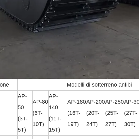
ione
Modelli di sotterreno anfibi
AP-
AP-
AP-80
AP-180
AP-200
AP-250
AP-3
50
140
(6T-
(16T-
(20T-
(25T-
(27T-
(3T-
(11T-
10T)
19T)
24T)
27T)
30T)
5T)
15T)