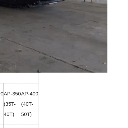
00
AP-350
AP-400
(35T-
(40T-
40T)
50T)