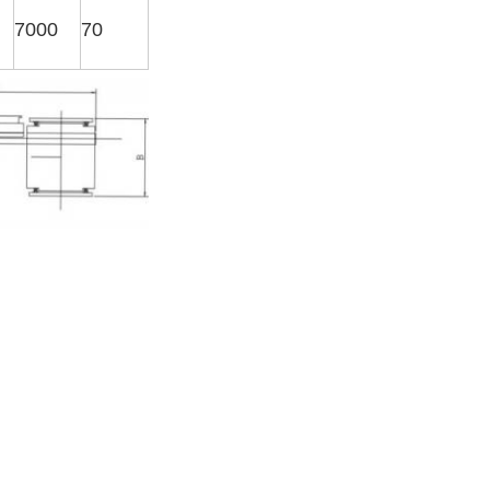
7000
70