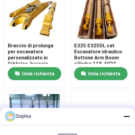
Su di noi
Visita alla fabbrica
Braccio di prolunga
E325 E325DL cat
per escavatore
Escavatore idraulico
Controllo della qualità
personalizzato in
Bottone Arm Boom
fabbrica, braccio
cilindro 118-4023
lungo, per impieghi
204-3614 Parti
Invia richiesta
Invia richiesta
Contattaci
gravosi, per 30-36
tonnellate
Notizie
Casi
Sophia
Scavatori di ricambio