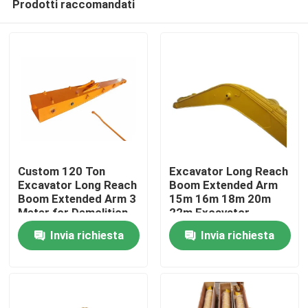
Prodotti raccomandati
Custom 120 Ton
Excavator Long Reach
Excavator Long Reach
Boom Extended Arm
Boom Extended Arm 3
15m 16m 18m 20m
Meter for Demolition
22m Excavator
Casa.
Dredging Projects
Attachment
Invia richiesta
Invia richiesta
Prodotti
Video