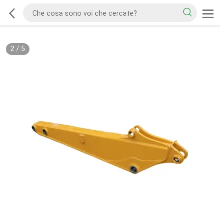
2
/
5