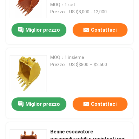
edilizia e miniere
MOQ：1 set
Prezzo：US $8,000 - 12,000
Su di noi
Miglior prezzo
Contattaci
Visita alla fabbrica
Controllo della qualità
MOQ：1 insieme
Prezzo：US $$800 – $2,500
Contattaci
Notizie
Miglior prezzo
Contattaci
Casi
Benne escavatore
Scavatori di ricambio
personalizzabili e resistenti per