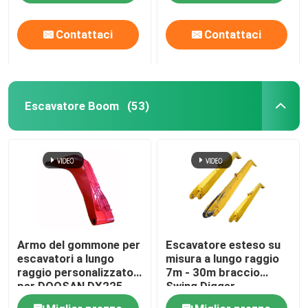
Contattaci
Contattaci
Escavatore Boom
(53)
Armo del gommone per
Escavatore esteso su
escavatori a lungo
misura a lungo raggio
raggio personalizzato
7m - 30m braccio
per DOOSAN DX225
Swing Digger
DX470