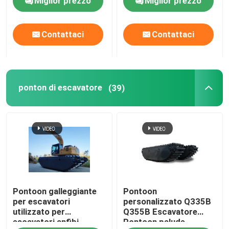
Miglior prezzo
Miglior prezzo
Contattaci
Contattaci
ponton di escavatore
(39)
Pontoon galleggiante
Pontoon
per escavatori
personalizzato Q335B
utilizzato per
Q355B Escavatore
escavatori anfibi
Pontoon palude