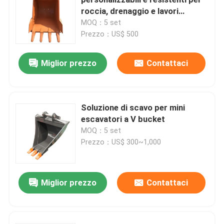
roccia, drenaggio e lavori
pesanti, parti per macchine edili
MOQ：5 set
Escavatore Boom
Prezzo：US$ 500
ponton di escavatore
Miglior prezzo
Contattaci
escavatore della seconda mano
Soluzione di scavo per mini
escavatori a V bucket
Escavatore Rock Bucket
MOQ：5 set
Prezzo：US$ 300~1,000
Escavatore Attachments
Miglior prezzo
Contattaci
Escavatore Hydraulic Parts
Parti del carrozzone dell'escavatore