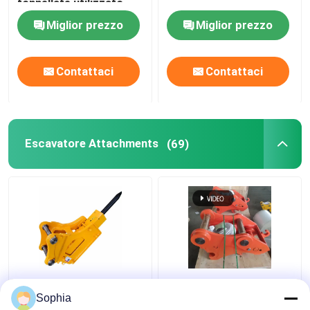
tonnellate utilizzato
per lavori di
Miglior prezzo
Miglior prezzo
costruzione
Contattaci
Contattaci
Escavatore Attachments
(69)
1.2 - 55 tonnellate
Scavatore a secchio
Appendici per
idraulico a attacco
Sophia