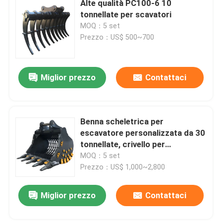
Alte qualità PC100-6 10
tonnellate per scavatori
motore dell'escavatore
MOQ：5 set
Prezzo：US$ 500~700
Motori per escavatori
Miglior prezzo
Contattaci
Denti di secchio di escavatore
Valvola di controllo della distribuzione
Benna scheletrica per
escavatore personalizzata da 30
tonnellate, crivello per
Modelli di Veicoli da Cantiere
separazione, per impieghi
MOQ：5 set
gravosi
Prezzo：US$ 1,000~2,800
Miglior prezzo
Contattaci