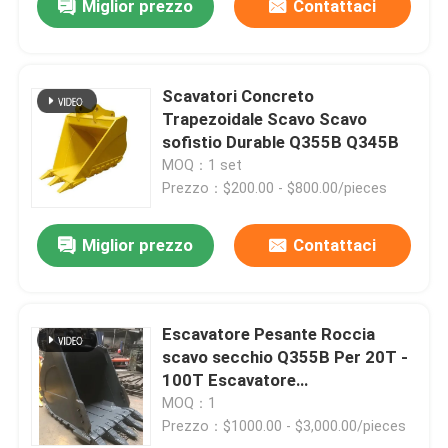
Miglior prezzo
Contattaci
Scavatori Concreto
Trapezoidale Scavo Scavo
sofistio Durable Q355B Q345B
MOQ：1 set
Prezzo：$200.00 - $800.00/pieces
Miglior prezzo
Contattaci
Escavatore Pesante Roccia
scavo secchio Q355B Per 20T -
100T Escavatore
retroescavatore
MOQ：1
Prezzo：$1000.00 - $3,000.00/pieces