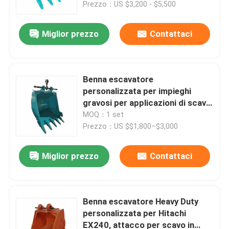
Prezzo：US $3,200 - $5,500
Miglior prezzo
Contattaci
Benna escavatore
personalizzata per impieghi
gravosi per applicazioni di scavo
e movimento terra Kobelco serie
MOQ：1 set
SK200
Prezzo：US $$1,800–$3,000
Miglior prezzo
Contattaci
Casa.
Prodotti
Benna escavatore Heavy Duty
personalizzata per Hitachi
EX240, attacco per scavo in
Video