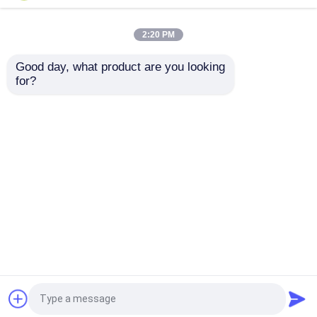
escavatori Cimento
rapido Multi Coupler
stradali Escavatori
con doppio blocco
idraulici Scalatori di
2:20 PM
Miglior prezzo
Miglior prezzo
pietre
Good day, what product are you looking 
for?
Contattaci
Contattaci
Osservi più
Casa
Circa noi
Contattaci
Desktop Site
Mappa del sito
Politica sulla privacy
Qualità
Scavatori di ricambio
Fabbrica
cinese.Copyright © 2026 Guangzhou Haofeng
Supply Chain Management Co., Ltd. All Rights
Reserved.