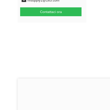
hfsupply1@163.com
Contattaci ora