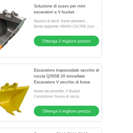
Soluzione di scavo per mini
escavatori a V bucket
Opzioni di denti: Denti standard
opzionali, vari marchi di qualità
Bordo tagliente: HB450 CELTRE (con o
disponibili
senza denti), indurito all'avanguardia
opzionale
Ottenga il migliore prezzo
Escavatore trapezoidale secchio di
roccia Q355B 20 tonnellate
Escavatore V secchio di fossa
Nome del prodotto: V Bucket
Condizione: Nuovo di zecca
Ottenga il migliore prezzo