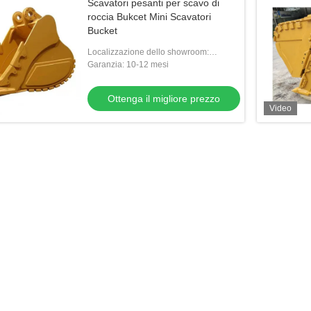
Scavatori pesanti per scavo di
roccia Bukcet Mini Scavatori
Bucket
Localizzazione dello showroom:
Nessuna
Garanzia: 10-12 mesi
Ottenga il migliore prezzo
Video