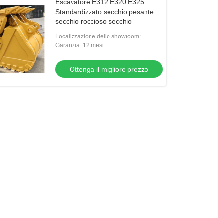
Escavatore E312 E320 E325
Standardizzato secchio pesante
secchio roccioso secchio
Localizzazione dello showroom:
Nessuna
Garanzia: 12 mesi
Ottenga il migliore prezzo