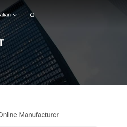
talian
T
nline Manufacturer